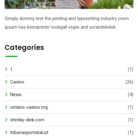
Gimply dummy text the printing and typesetting industry orem
Ipsum has beenprinter tookgall etype and scrambledok.
Categories
1
(1)
Casino
(26)
News
(4)
ontario-casino.org
(1)
shrinky-dink.com
(1)
tribunasportsbar.pt
(1)