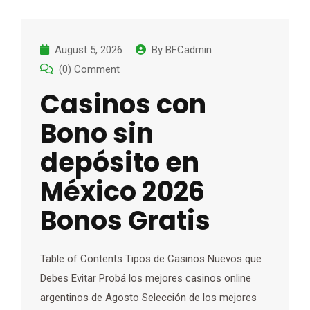
August 5, 2026
By
BFCadmin
(0) Comment
Casinos con
Bono sin
depósito en
México 2026
Bonos Gratis
Table of Contents Tipos de Casinos Nuevos que
Debes Evitar Probá los mejores casinos online
argentinos de Agosto Selección de los mejores