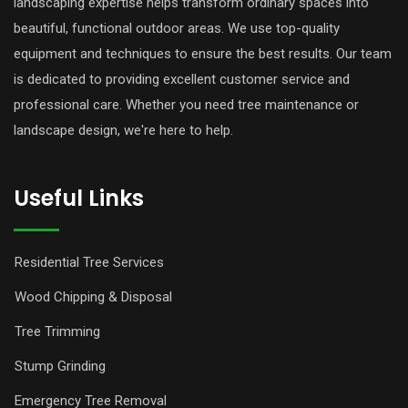
landscaping expertise helps transform ordinary spaces into
beautiful, functional outdoor areas. We use top-quality
equipment and techniques to ensure the best results. Our team
is dedicated to providing excellent customer service and
professional care. Whether you need tree maintenance or
landscape design, we're here to help.
Useful Links
Residential Tree Services
Wood Chipping & Disposal
Tree Trimming
Stump Grinding
Emergency Tree Removal