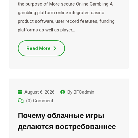
the purpose of More secure Online Gambling A
gambling platform online integrates casino
product software, user record features, funding
platforms as well as player…
Read More
August 6, 2026
By
BFCadmin
(0) Comment
Почему облачные игры
делаются востребованнее