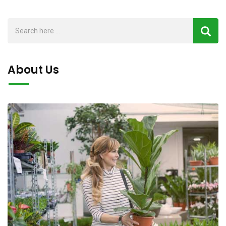
About Us