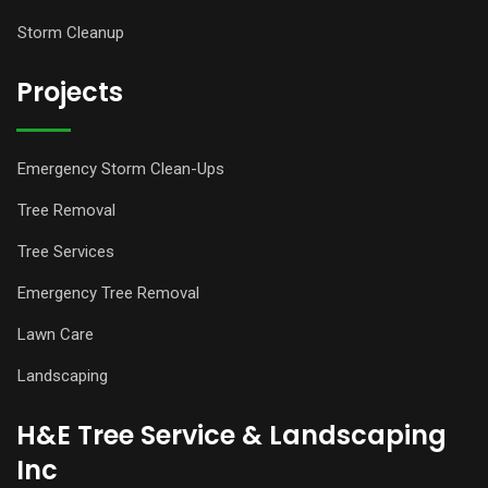
Storm Cleanup
Projects
Emergency Storm Clean-Ups
Tree Removal
Tree Services
Emergency Tree Removal
Lawn Care
Landscaping
H&E Tree Service & Landscaping
Inc