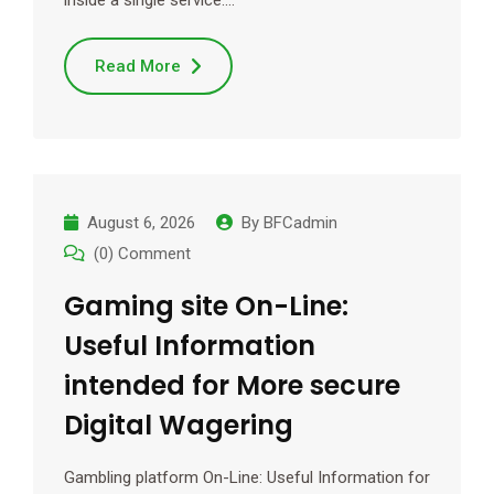
inside a single service.…
Read More
August 6, 2026
By
BFCadmin
(0) Comment
Gaming site On-Line:
Useful Information
intended for More secure
Digital Wagering
Gambling platform On-Line: Useful Information for