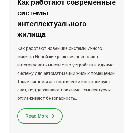
Как работают современные
системы
интеллектуального
жилища
Как работают новейшие системы умного
жилища Новейшие решения позволяют
интегрировать множество устройств в единую
систему для автоматизации жилых помещений.
Такие системы автоматически контролируют
свет, поддерживают приятную температуру и
отслеживают безопасность.…
Read More